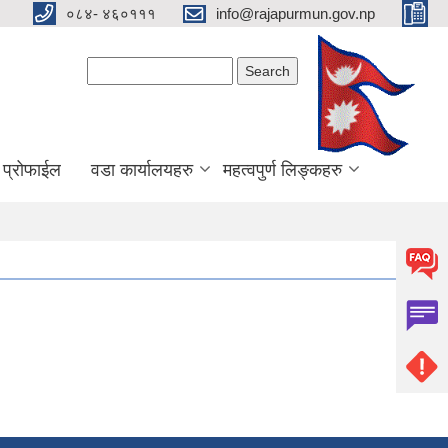
०८४- ४६०१११
info@rajapurmun.gov.np
Search form
Search
य प्रोफाईल
वडा कार्यालयहरु
महत्वपुर्ण लिङ्कहरु